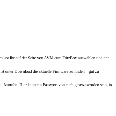
 ist unter Download die aktuelle Firmware zu finden – gut zu
 aufzurufen. Hier kann ein Passwort von euch gesetzt worden sein, in
äuft jetzt alles automatisch. Eure FritzBox erkundigt sich, ob eine
Anfragen von Nutzern. In dieser Zeit solltet ihr nicht die Spannung
 und wann es fertig ist.
Weg von vielen Wegen.
ugriff abändern und ebenfalls schauen, ob unbekannte IP-Telefon im