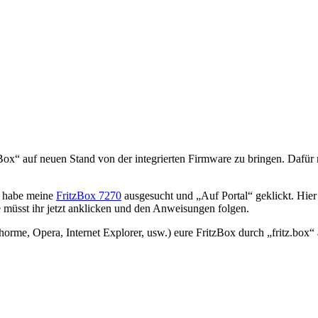
h habe meine
FritzBox 7270
ausgesucht und „Auf Portal“ geklickt. Hier
 müsst ihr jetzt anklicken und den Anweisungen folgen.
horme, Opera, Internet Explorer, usw.) eure FritzBox durch „fritz.box“
ere Übersicht, wo nun auf „Firmware aktualisieren“ weitergeht. Damit l
en. Im Moment kann das Update eine ganze Zeit andauern, wegen vielen 
er Info-Lampe und im Browser an, wie weit das Update fortgeschritten
eiterverwenden, wie Ihr es schon immer gemacht habt. Fertig!
er Firmware auf FritzBox’en durchzuführen. Dies Anleitung ist nur ein 
iste aller FritzBox’en
ert hattet, solltet Ihr zusätzlich zum Update euer Kennwort zum Fernz
o gibt dort eine Liste aller betroffenen FritzBox’en.
rzes Video auf YouTube von AVM zu finden.