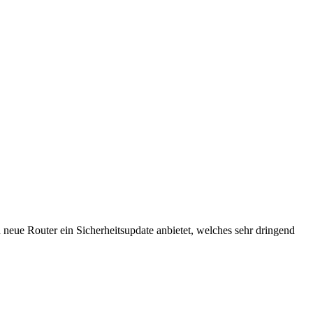
d neue Router ein Sicherheitsupdate anbietet, welches sehr dringend
 müsst Ihr auf der Seite von AVM eure FritzBox auswählen und den