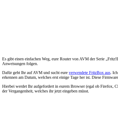
Dafür geht Ihr auf AVM und sucht eure
verwendete FritzBox aus
. Ic
erkennen am Datum, welches erst einige Tage her ist. Diese Firmware
Hierbei werdet Ihr aufgefordert in eurem Browser (egal ob Firefox, C
der Vergangenheit, welches ihr jetzt eingeben müsst.
Danach müsst Ihr „Assistenten“ anklicken. Dadurch erscheint eine weit
neue Firmware vorliegt – diese liegt vor, wie wir schon erfahren hab
von eurer FritzBox nehmen, also nicht den Stecker ziehen!
Während des Updates, zeigt euch eure FritzBox anhand vom Blinken d
Ist das Update fertig, könnt ihr eure FritzBox mit sicherem Gefühl w
Hinweis: Nicht irritieren lassen. Es gibt mehrere Wege ein Update d
Ändern von Kennwörter bei aktiviertem Fernzugriff, L
[Update 14.02.2014] Wenn Ihr den Fernzugriff in eurer FritBox aktivi
Gerät registriert sind.
Beides erklärt AVM auf ihrer Homepage
. Ebens
Aktuell ist zum Thema der Aktualisierung der Firmware auch ein ku