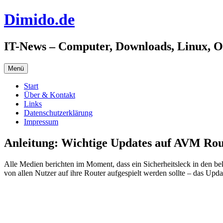
Zum
Dimido.de
Inhalt
springen
IT-News – Computer, Downloads, Linux, 
Menü
Start
Über & Kontakt
Links
Datenschutzerklärung
Impressum
Anleitung: Wichtige Updates auf AVM Rou
Alle Medien berichten im Moment, dass ein Sicherheitsleck in den b
von allen Nutzer auf ihre Router aufgespielt werden sollte – das Updat
Es gibt einen einfachen Weg, eure Router von AVM der Serie „Fritz!
Anweisungen folgen.