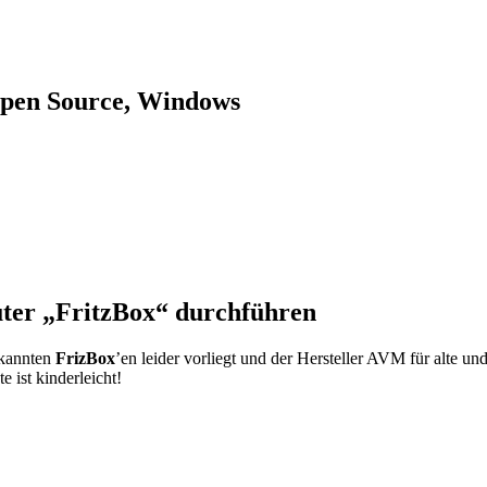
Open Source, Windows
ter „FritzBox“ durchführen
ekannten
FrizBox
’en leider vorliegt und der Hersteller AVM für alte un
e ist kinderleicht!
Box“ auf neuen Stand von der integrierten Firmware zu bringen. Dafür