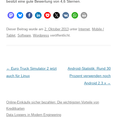
besitzt eine gute Bewertung von 4,6 Sternen.
Dieser Beitrag wurde am
2. Oktober 2013
unter
Internet
,
Mobile /
Tablet
,
Software
,
Wordpress
veröffentlicht.
Beitragsnavigation
←
Euro Truck Simulator 2 jetzt
Android-Statistik: Rund 30
auch für Linux
Prozent verwenden noch
Android 2.3.x
→
Online-Einkäufe sicher bezahlen: Die wichtigsten Vorteile von
Kreditkarten
Data Loggers in Modern Engineering