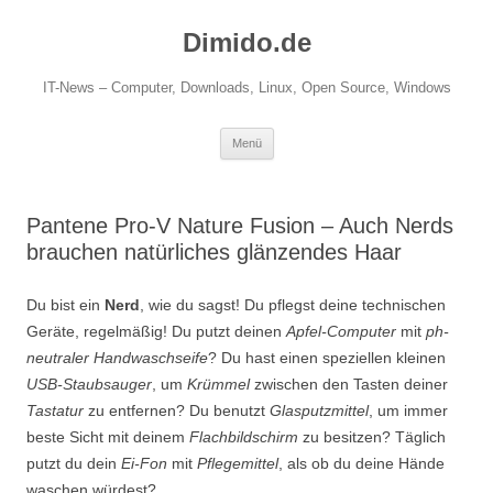
Zum
Inhalt
Dimido.de
springen
IT-News – Computer, Downloads, Linux, Open Source, Windows
Menü
Pantene Pro-V Nature Fusion – Auch Nerds
brauchen natürliches glänzendes Haar
Du bist ein
Nerd
, wie du sagst! Du pflegst deine technischen
Geräte, regelmäßig! Du putzt deinen
Apfel-Computer
mit
ph-
neutraler Handwaschseife
? Du hast einen speziellen kleinen
USB-Staubsauger
, um
Krümmel
zwischen den Tasten deiner
Tastatur
zu entfernen? Du benutzt
Glasputzmittel
, um immer
beste Sicht mit deinem
Flachbildschirm
zu besitzen? Täglich
putzt du dein
Ei-Fon
mit
Pflegemittel
, als ob du deine Hände
waschen würdest?