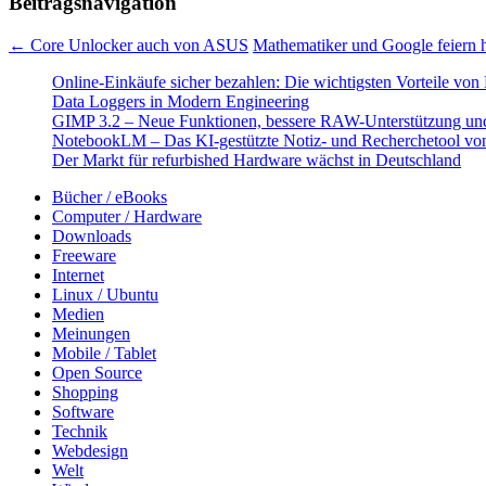
Beitragsnavigation
←
Core Unlocker auch von ASUS
Mathematiker und Google feiern 
Online-Einkäufe sicher bezahlen: Die wichtigsten Vorteile von 
Data Loggers in Modern Engineering
GIMP 3.2 – Neue Funktionen, bessere RAW-Unterstützung un
NotebookLM – Das KI-gestützte Notiz- und Recherchetool vo
Der Markt für refurbished Hardware wächst in Deutschland
Bücher / eBooks
Computer / Hardware
Downloads
Freeware
Internet
Linux / Ubuntu
Medien
Meinungen
Mobile / Tablet
Open Source
Shopping
Software
Technik
Webdesign
Welt